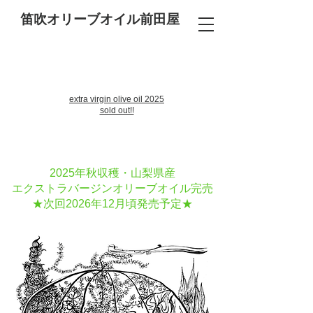
笛吹オリーブオイル前田屋
extra virgin olive oil 2025
sold out!!
日本 山梨県笛吹市
​笛吹オリーブオイル前田屋
電話での問い合わせ
2025年秋収穫・山梨県産
エクストラバージンオリーブオイル
完売
​★次回2026年12月頃発売予定★