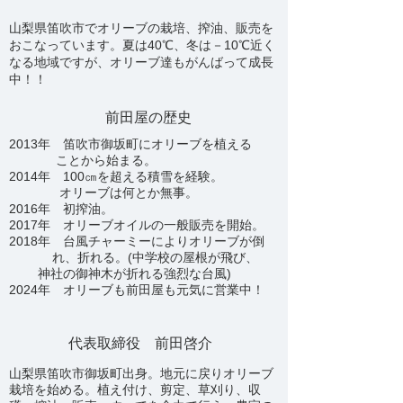
​山梨県笛吹市でオリーブの栽培、搾油、販売を
おこなっています。夏は40℃、冬は－10℃近く
なる地域ですが、オリーブ達もがんばって成長
中！！
​前田屋の歴史
2013年 笛吹市御坂町にオリーブを植える
ことから始まる。
2014年 100㎝を超える積雪を経験。
オリーブは何とか無事。
2016年 初搾油。
2017年 オリーブオイルの一般販売を開始。​
2018年 台風チャーミーによりオリーブが倒
れ、折れる。
(中学校の屋根が飛び、
神社の御神木が折れる強烈な台風)
​2024年 オリーブも前田屋も元気に営業中！​
​代表取締役 前田啓介
山梨県笛吹市御坂町出身。地元に戻りオリーブ
栽培を始める。
植え付け、剪定、草刈り、収